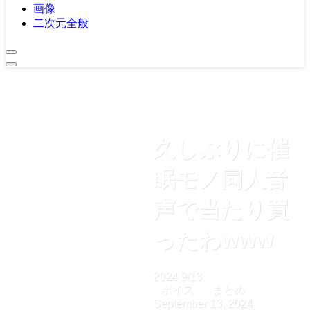
画像
二次元全般
久しぶりに催
眠モノ同人音
声で当たり買
ったわwww
2024
9/13
ボイス
まとめ
September 13, 2024