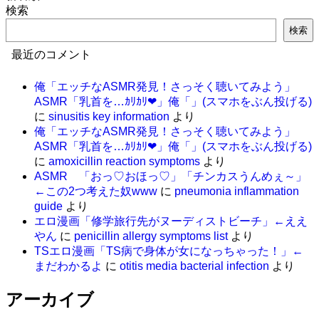
検索
検索
最近のコメント
俺「エッチなASMR発見！さっそく聴いてみよう」
ASMR「乳首を…ｶﾘｶﾘ❤」俺「」(スマホをぶん投げる)
に
sinusitis key information
より
俺「エッチなASMR発見！さっそく聴いてみよう」
ASMR「乳首を…ｶﾘｶﾘ❤」俺「」(スマホをぶん投げる)
に
amoxicillin reaction symptoms
より
ASMR 「おっ♡おほっ♡」「チンカスうんめぇ～」
←この2つ考えた奴www
に
pneumonia inflammation
guide
より
エロ漫画「修学旅行先がヌーディストビーチ」←ええ
やん
に
penicillin allergy symptoms list
より
TSエロ漫画「TS病で身体が女になっちゃった！」←
まだわかるよ
に
otitis media bacterial infection
より
アーカイブ