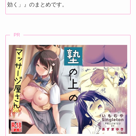
効く」』のまとめです。
おっぱいで勝負する歌手ってなんで出てこないんだろうな？
【7月第4週】今週の一枚で抜ける新着二次エロ画像 Part4
【素人】小3からオナニスト女子大生ゆり(21)、声かけた瞬間ローター入
PR
鈴木友菜 グラビア水着画像 60枚①
【速報】中国軍の爆撃機が東京上空を飛行 他
【朝桐光】《エロ動画×人妻･夫婦交換》いつもの集会所で近所の人々と