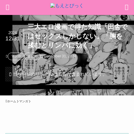
三大エロ漫画で得た知識「田舎で
2024
はセックスしかしない」「胸を
12/31
揉むとリンパに効く」
December 31, 2024
マンガ
まとめ
当ページのリンクには広告が含まれています。
ホーム
マンガ