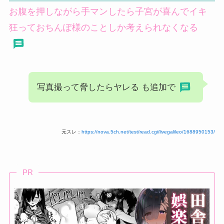
お腹を押しながら手マンしたら子宮が喜んでイキ
狂っておちんぽ様のことしか考えられなくなる
写真撮って脅したらヤレる も追加で
元スレ：
https://nova.5ch.net/test/read.cgi/livegalileo/1688950153/
PR