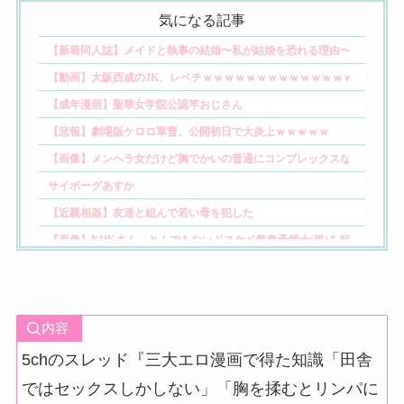
気になる記事
【新着同人誌】メイドと執事の結婚〜私が結婚を恐れる理由〜
【動画】大阪西成のJK、レベチｗｗｗｗｗｗｗｗｗｗｗｗｗｗｗｗｗｗｗ
【成年漫画】聖華女学院公認竿おじさん
【悲報】劇場版ケロロ軍曹、公開初日で大炎上ｗｗｗｗｗ
【画像】メンヘラ女だけど胸でかいの普通にコンプレックスなんだけど 
サイボーグあすか
【近親相姦】友達と組んで若い母を犯した
【画像】NHKさん、とんでもないドスケベ気象予報士(処)を起用してしまう
4:15〜 おすすめシーン｜台湾FF46 Fancy Frontier 開拓動漫祭
【画像】ヨッメのぶっとい太ももwww
【画像】松のやさん、とんでもない驚安セールを開催してしまい外食界隈
内容
【なぜ？】大手Vグループさん、利益率が40%以下に低下してしまう……
5chのスレッド『三大エロ漫画で得た知識「田舎
中国の渡航自粛要請1カ月 大阪の観光バス予約ゼロ、東北にも波及 他
ではセックスしかしない」「胸を揉むとリンパに
【二次エロ】食いしばり顔まとめ、こういう表情が好きな奴ちょっと来