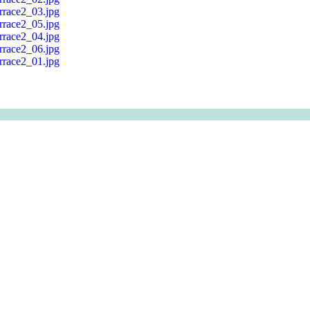
rrace2_03.jpg
rrace2_05.jpg
白い水」部分だけ削除して再ポストｗｗｗｗｗ 他
rrace2_04.jpg
rrace2_06.jpg
に人を呼べない
rrace2_01.jpg
る精子の匂いが大好きなお掃除フェラ天使 葉月なぎさ