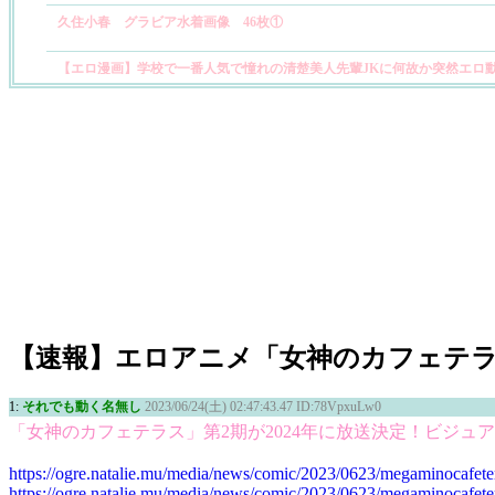
久住小春 グラビア水着画像 46枚①
【エロ漫画】学校で一番人気で憧れの清楚美人先輩JKに何故か突然エロ
【画像】嫁のケツ、レベチｗｗｗｗｗｗｗｗｗｗｗｗｗｗｗｗｗｗｗｗｗ
中国、正式に非礼を謝罪 他
【にじさんじ】静凛のエロ画像まとめ 3
金髪のギャルが配信中にお尻を見せてくれるので興奮しますｗｗｗ
かりん＆める
【画像】巨乳JKさん、机にバストを乗っけて休んでしまうｗｗｗｗｗｗｗ
【速報】エロアニメ「女神のカフェテラス」、
美女たちが全裸でジャンプする、躍動感あふれるエロ画像
1:
それでも動く名無し
2023/06/24(土) 02:47:43.47 ID:78VpxuLw0
「女神のカフェテラス」第2期が2024年に放送決定！ビジュア
ドナルド・トランプの講演会でおっぱい見せた女性ですが逮捕されるｗｗ
https://ogre.natalie.mu/media/news/comic/2023/0623/megaminocafete
【画像】バレー女子さん、なんちゅう尻しとんねんｗｗｗｗｗｗｗｗｗ 
https://ogre.natalie.mu/media/news/comic/2023/0623/megaminocafete