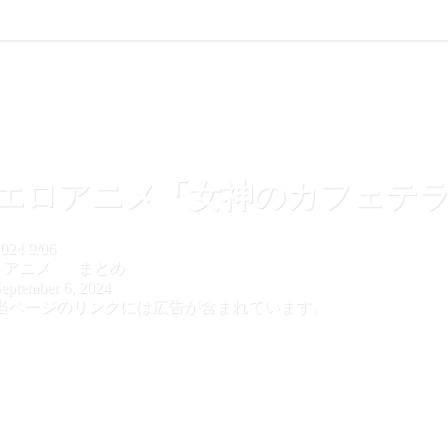
エロアニメ「女神のカフェテラ
024
9/06
アニメ
まとめ
eptember 6, 2024
当ページのリンクには広告が含まれています。