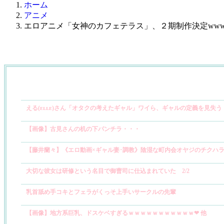
ホーム
アニメ
エロアニメ「女神のカフェテラス」、２期制作決定ww
える(ᴇʟʟᴇ)さん「オタクの考えたギャル」ワイら、ギャルの定義を見失う
【画像】古見さんの机の下パンチラ・・・
【藤井蘭々】《エロ動画×ギャル妻･調教》陰湿な町内会オヤジのチクハ
大切な彼女は研修という名目で御曹司に仕込まれていた 2/2
乳首舐め手コキとフェラがくっそ上手いサークルの先輩
【画像】地方系巨乳、ドスケベすぎるｗｗｗｗｗｗｗｗｗｗｗ❤ 他