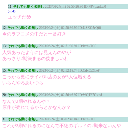
11:
それでも動く名無し
2023/06/24(土) 02:50:26.30 ID:78VpxuLw0
>>9
エッチだ😳
12:
それでも動く名無し
2023/06/24(土) 02:50:36.96 ID:USXOJeQf0
今のラブコメの中だと一番好き
13:
それでも動く名無し
2023/06/24(土) 02:51:30.91 ID:Ivrhi/TC0
人気あったようには見えんのやが
あっさり2期決まるの羨ましいわ
15:
それでも動く名無し
2023/06/24(土) 02:52:18.74 ID:CdxCtOLeF
こっから更にライバル店の女が5人位増える
いらんやろあいつら…
20:
それでも動く名無し
2023/06/24(土) 02:56:46.97 ID:WQT67Ok+d
なんで2期やれるんや？
原作が売れてるからとかなんか？
31:
それでも動く名無し
2023/06/24(土) 03:02:46.04 ID:Ivrhi/TC0
これが2期やれるのになんで不徳のギルドの2期来ないんや