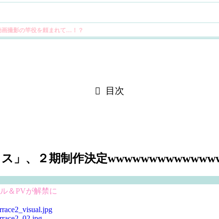
動画撮影の竿役を頼まれて…！？
ｗｗｗｗｗｗｗｗｗ 他
目次
ｗｗｗｗｗ 他
２期制作決定wwwwwwwwwwwwwww
ル＆PVが解禁に
ｗ
rrace2_visual.jpg
他
rrace2_02.jpg