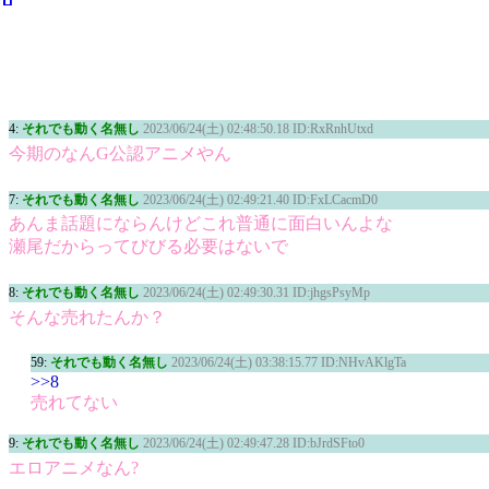
4:
それでも動く名無し
2023/06/24(土) 02:48:50.18 ID:RxRnhUtxd
今期のなんG公認アニメやん
7:
それでも動く名無し
2023/06/24(土) 02:49:21.40 ID:FxLCacmD0
あんま話題にならんけどこれ普通に面白いんよな
瀬尾だからってびびる必要はないで
8:
それでも動く名無し
2023/06/24(土) 02:49:30.31 ID:jhgsPsyMp
そんな売れたんか？
59:
それでも動く名無し
2023/06/24(土) 03:38:15.77 ID:NHvAKlgTa
>>8
売れてない
9:
それでも動く名無し
2023/06/24(土) 02:49:47.28 ID:bJrdSFto0
エロアニメなん?