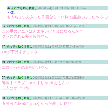
76:
それでも動く名無し
2023/06/24(土) 03:59:29.60 ID:lEFS1naa0
>>31
もうちょい力入った作画ならエロ枠で話題になったやろに
35:
それでも動く名無し
2023/06/24(土) 03:04:34.69 ID:2QWJLaF/a
この手のアニメほんま多いけど金になるんか？
グッズ売れる要素皆無やん
37:
それでも動く名無し
2023/06/24(土) 03:05:25.55 ID:6ycPxqNd0
OPが下品すぎてすき
40:
それでも動く名無し
2023/06/24(土) 03:09:39.76 ID:ipIo1Irq0
エロかったの最初だけやん
57:
それでも動く名無し
2023/06/24(土) 03:29:03.76 ID:0Y/ECDIv0
連載中のラブコメの中じゃ1番おもろい
主人公がいいわ
60:
それでも動く名無し
2023/06/24(土) 03:39:24.16 ID:mRrooVZn0
五等分の花嫁になれなかった悲しい作品