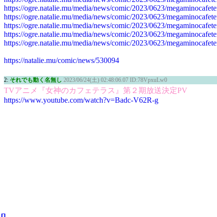
https://ogre.natalie.mu/media/news/comic/2023/0623/megaminocafete
https://ogre.natalie.mu/media/news/comic/2023/0623/megaminocafete
【炎上】立憲・小宮山泰子「市販の一般的な牛乳は白い水」→謝罪せず「
https://ogre.natalie.mu/media/news/comic/2023/0623/megaminocafete
https://ogre.natalie.mu/media/news/comic/2023/0623/megaminocafete
【画像】『プリズマ☆イリヤ』の痛カーテン、さすがにエッチすぎて部屋
https://ogre.natalie.mu/media/news/comic/2023/0623/megaminocafete
【VR】毎朝夢精をしてしまう僕の目の前に突然現れ全肯定で慰めてくれ
https://natalie.mu/comic/news/530094
2:
それでも動く名無し
2023/06/24(土) 02:48:06.07 ID:78VpxuLw0
TVアニメ『女神のカフェテラス』第２期放送決定PV
https://www.youtube.com/watch?v=Badc-V62R-g