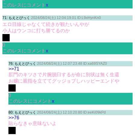
このレスにコメント
x
71: もえとぴっく
2024/08/24(土) 12:04:19.01 ID:L9xHynKn0
エロ目線じゃなくて続きが観たいんやが
小人はウンコに打ち勝てるのか
0
このレスにコメント
x
76: もえとぴっく
2024/08/24(土) 12:07:23.48 ID:xa69SYAZ0
>>71
肛門のキツさで片腕脱臼するが命に別状は無く生還
お嬢に親指を立ててグッジョブしハッピーエンドや
0
このレスにコメント
x
80: もえとぴっく
2024/08/24(土) 12:10:20.80 ID:eeKi09kPd
>>76
貼らなきゃ意味ないよ