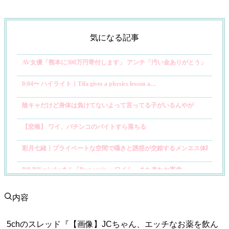
気になる記事
AV女優「熊本に300万円寄付します」 アンチ「汚い金ありがとう」
0:04〜 ハイライト｜Tifa gives a physics lesson a…
陰キャだけど身体は負けてないよって言ってる子がいるんやが
【悲報】 ワイ、パチンコのバイトすら落ちる
彩月七緒｜プライベートな空間で囁きと誘惑が交錯するメンエス体験
Bili Bili misakaさん「Post again 」ワイら、また来たか案件
【悲報】炊飯器で保温にししてその熱で鶏肉に火を通す料理ってヤベーんじ
内容
【画像】キュアアルカナ・シャドウちゃん、太ももがエッチすぎる
5chのスレッド『【画像】JCちゃん、エッチなお薬を飲ん