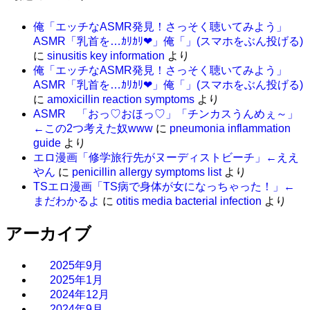
俺「エッチなASMR発見！さっそく聴いてみよう」
ASMR「乳首を…ｶﾘｶﾘ❤」俺「」(スマホをぶん投げる)
に
sinusitis key information
より
俺「エッチなASMR発見！さっそく聴いてみよう」
ASMR「乳首を…ｶﾘｶﾘ❤」俺「」(スマホをぶん投げる)
に
amoxicillin reaction symptoms
より
ASMR 「おっ♡おほっ♡」「チンカスうんめぇ～」
←この2つ考えた奴www
に
pneumonia inflammation
guide
より
エロ漫画「修学旅行先がヌーディストビーチ」←ええ
やん
に
penicillin allergy symptoms list
より
TSエロ漫画「TS病で身体が女になっちゃった！」←
まだわかるよ
に
otitis media bacterial infection
より
アーカイブ
2025年9月
2025年1月
2024年12月
2024年9月