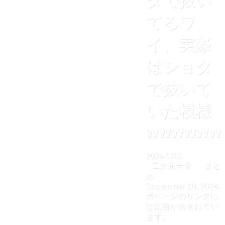
タで抜い
てるワ
イ、実際
はショタ
で抜いて
いた模様
wwwwww
2024
9/10
二次元全般
まと
め
September 10, 2024
当ページのリンクに
は広告が含まれてい
ます。