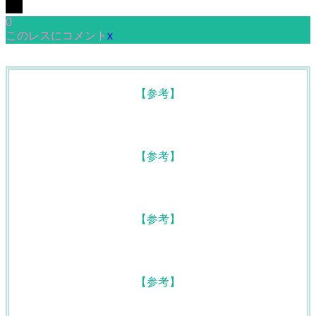
0
【画像】こういう乳テントって見た目はメチャクチャエ口いけど揉み心地は
このレスにコメント
x
【新着同人誌】いじめられっ子の肉便器がいたので家に帰って保護する話3
黒い手袋をした長身熟女の妖しい誘惑
昭和の時代、私は17歳になったばかりの私を、父は上司の息子に差し出し
【同人】因習村へようこそ♪後継者様（はーと）EX〜処女奉納の因習がある
【工ロ注意】泥酔した女子大生、飲んだ分潮を吹いてしまうｗｗｗｗｗｗ
【鳴潮】ダーニャのドスケベすぎる厳選二次エロ画像まとめ
【驚愕】バイト先のJKにクンニ頼まれたｗｗｗｗｗｗｗｗｗｗw 他
【悲報】sex中ワイ「…」ﾊﾟﾝﾊﾟﾝ彼女「すきっすきっ」ワイ(は？)w 他