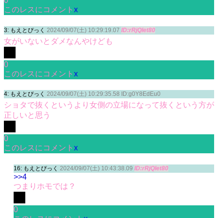
0
このレスにコメント
x
3: もえとぴっく
2024/09/07(土) 10:29:19.07
ID:rRjQIet80
女がいないとダメなんやけども
0
このレスにコメント
x
4: もえとぴっく
2024/09/07(土) 10:29:35.58 ID:g0Y8EdEu0
ショタで抜くというより女側の立場になって抜くという方が
正しいと思う
0
このレスにコメント
x
16: もえとぴっく
2024/09/07(土) 10:43:38.09
ID:rRjQIet80
>>4
つまりホモでは？
0