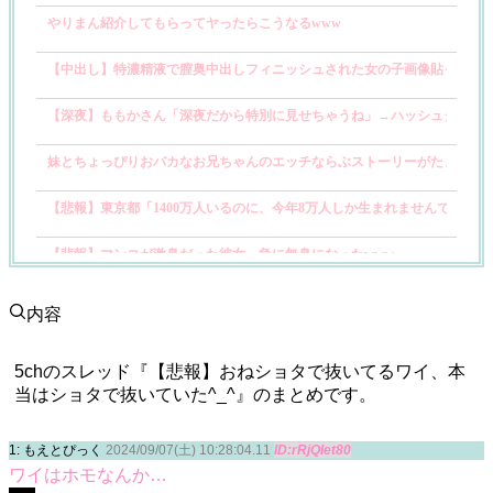
やりまん紹介してもらってヤったらこうなるwww
【中出し】特濃精液で膣奥中出しフィニッシュされた女の子画像貼ってけ 
【深夜】ももかさん「深夜だから特別に見せちゃうね」→ハッシュタグが
妹とちょっぴりおバカなお兄ちゃんのエッチならぶストーリーがたまらん
【悲報】東京都「1400万人いるのに、今年8万人しか生まれませんでした…
【悲報】マンコが激臭だった彼女、急に無臭になったwww
【画像】JKに恋する漫画「レジスタ！」おっぱいに潰されてんぞｗｗｗｗ
内容
【背徳】小悪魔うりり(21)、彼氏(25上)いる身でワンナイト常習の即勃ち乳
5chのスレッド『【悲報】おねショタで抜いてるワイ、本
当はショタで抜いていた^_^』のまとめです。
父が他界したので、引きこもり歴21年の姉（28）を捨てる決心をした。家
貧乳美少女たちがデカチンを入れられてセックスしてる光景に興奮しちゃ
1: もえとぴっく
2024/09/07(土) 10:28:04.11
ID:rRjQIet80
ワイはホモなんか…
【田野憂】《エロ動画×美少女･寝取られ》無邪気で絶対エッチさせてくれ