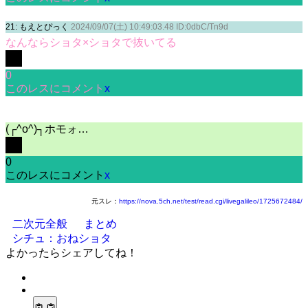
21: もえとぴっく
2024/09/07(土) 10:49:03.48 ID:0dbC/Tn9d
なんならショタ×ショタで抜いてる
0
このレスにコメント
x
(┌^o^)┐ホモォ…
0
このレスにコメント
x
元スレ：
https://nova.5ch.net/test/read.cgi/livegalileo/1725672484/
二次元全般
まとめ
シチュ：おねショタ
よかったらシェアしてね！