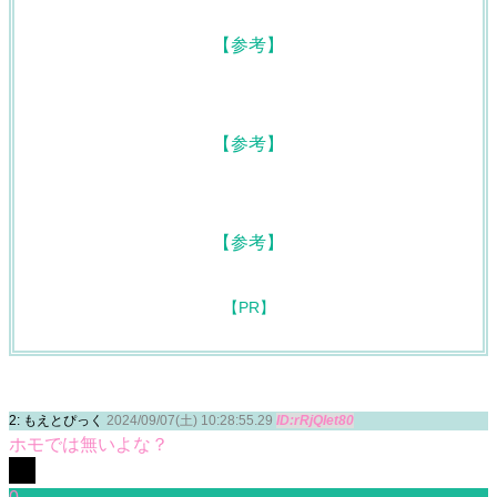
2: もえとぴっく
2024/09/07(土) 10:28:55.29
ID:rRjQIet80
ホモでは無いよな？